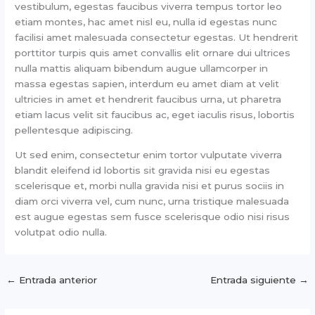
vestibulum, egestas faucibus viverra tempus tortor leo
etiam montes, hac amet nisl eu, nulla id egestas nunc
facilisi amet malesuada consectetur egestas. Ut hendrerit
porttitor turpis quis amet convallis elit ornare dui ultrices
nulla mattis aliquam bibendum augue ullamcorper in
massa egestas sapien, interdum eu amet diam at velit
ultricies in amet et hendrerit faucibus urna, ut pharetra
etiam lacus velit sit faucibus ac, eget iaculis risus, lobortis
pellentesque adipiscing.
Ut sed enim, consectetur enim tortor vulputate viverra
blandit eleifend id lobortis sit gravida nisi eu egestas
scelerisque et, morbi nulla gravida nisi et purus sociis in
diam orci viverra vel, cum nunc, urna tristique malesuada
est augue egestas sem fusce scelerisque odio nisi risus
volutpat odio nulla.
←
Entrada anterior
Entrada siguiente
→